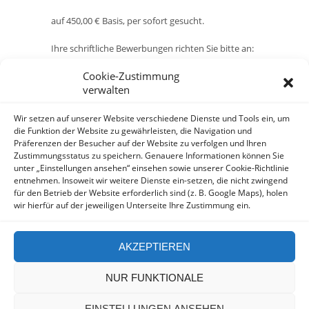
auf 450,00 € Basis, per sofort gesucht.
Ihre schriftliche Bewerbungen richten Sie bitte an:
Cookie-Zustimmung
Hesse-Diederichsen-Heim
verwalten
Lämmersieth 75
22305 Hamburg
Wir setzen auf unserer Website verschiedene Dienste und Tools ein, um
oder per Mail an:
info@hesse-diederichsen-
die Funktion der Website zu gewährleisten, die Navigation und
Präferenzen der Besucher auf der Website zu verfolgen und Ihren
heim.de
Zustimmungsstatus zu speichern. Genauere Informationen können Sie
unter „Einstellungen ansehen“ einsehen sowie unserer Cookie-Richtlinie
entnehmen. Insoweit wir weitere Dienste ein-setzen, die nicht zwingend
für den Betrieb der Website erforderlich sind (z. B. Google Maps), holen
wir hierfür auf der jeweiligen Unterseite Ihre Zustimmung ein.
AKZEPTIEREN
NUR FUNKTIONALE
Copyright by Hesse Diederichsen - Design by
Picassomedia
EINSTELLUNGEN ANSEHEN