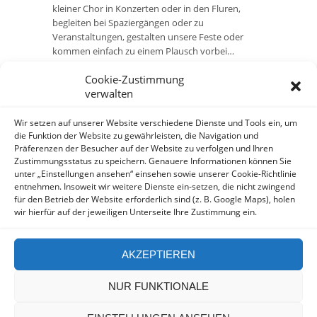
kleiner Chor in Konzerten oder in den Fluren,
begleiten bei Spaziergängen oder zu
Veranstaltungen, gestalten unsere Feste oder
kommen einfach zu einem Plausch vorbei…
Cookie-Zustimmung
Wenn Sie Interesse an einer ehrenamtlichen
verwalten
Tätigkeit in unserem Haus haben, dann freue ich
mich auf Ihren Anruf (040/61184123) oder eine
Mail (
wilm-zielinski@ahdh.de
) von Ihnen.
Wir setzen auf unserer Website verschiedene Dienste und Tools ein, um
die Funktion der Website zu gewährleisten, die Navigation und
Präferenzen der Besucher auf der Website zu verfolgen und Ihren
Ronald Wilm- Zielinski/Einrichtungsleitung
Zustimmungsstatus zu speichern. Genauere Informationen können Sie
unter „Einstellungen ansehen“ einsehen sowie unserer Cookie-Richtlinie
entnehmen. Insoweit wir weitere Dienste ein-setzen, die nicht zwingend
für den Betrieb der Website erforderlich sind (z. B. Google Maps), holen
wir hierfür auf der jeweiligen Unterseite Ihre Zustimmung ein.
AKZEPTIEREN
NUR FUNKTIONALE
Copyright by Hesse Diederichsen - Design by