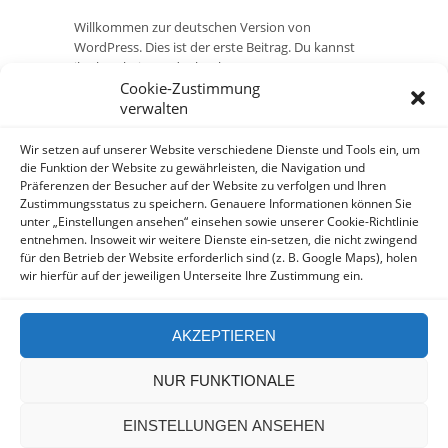
Willkommen zur deutschen Version von
WordPress. Dies ist der erste Beitrag. Du kannst
ihn bearbeiten oder löschen. Um Spam zu
vermeiden, geh doch gleich mal in den
Cookie-Zustimmung
Pluginbereich und aktiviere die entsprechenden
verwalten
Plugins. So, und
Wir setzen auf unserer Website verschiedene Dienste und Tools ein, um
— Read More
die Funktion der Website zu gewährleisten, die Navigation und
Präferenzen der Besucher auf der Website zu verfolgen und Ihren
Zustimmungsstatus zu speichern. Genauere Informationen können Sie
unter „Einstellungen ansehen“ einsehen sowie unserer Cookie-Richtlinie
entnehmen. Insoweit wir weitere Dienste ein-setzen, die nicht zwingend
für den Betrieb der Website erforderlich sind (z. B. Google Maps), holen
wir hierfür auf der jeweiligen Unterseite Ihre Zustimmung ein.
AKZEPTIEREN
NUR FUNKTIONALE
Copyright by Hesse Diederichsen - Design by
Picassomedia
EINSTELLUNGEN ANSEHEN
Datenschutz