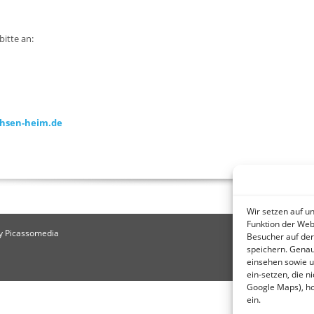
bitte an:
chsen-heim.de
Wir setzen auf u
Funktion der Web
by Picassomedia
Besucher auf der
speichern. Genau
einsehen sowie u
ein-setzen, die n
Google Maps), hol
ein.