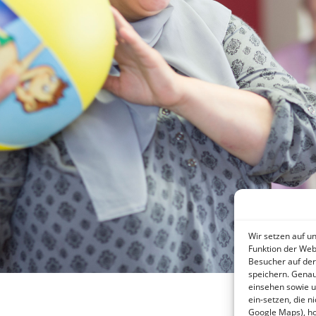
Wir setzen auf u
Funktion der Web
Besucher auf der
speichern. Genau
einsehen sowie u
ein-setzen, die n
Google Maps), hol