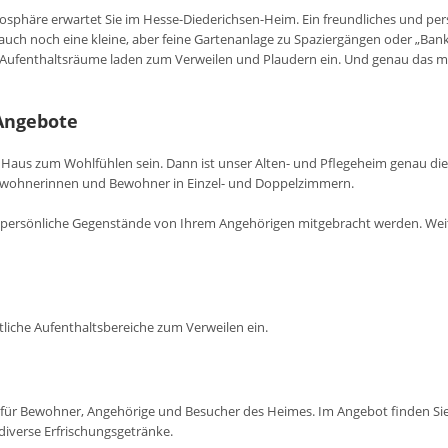
osphäre erwartet Sie im Hesse-Diederichsen-Heim. Ein freundliches und per
uch noch eine kleine, aber feine Gartenanlage zu Spaziergängen oder „Bankb
 Aufenthaltsräume laden zum Verweilen und Plaudern ein. Und genau das möc
Angebote
in Haus zum Wohlfühlen sein. Dann ist unser Alten- und Pflegeheim genau die 
 Bewohnerinnen und Bewohner in Einzel- und Doppelzimmern.
persönliche Gegenstände von Ihrem Angehörigen mitgebracht werden. Weite
liche Aufenthaltsbereiche zum Verweilen ein.
nkt für Bewohner, Angehörige und Besucher des Heimes. Im Angebot finden S
diverse Erfrischungsgetränke.